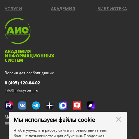
УСЛУГИ
АКАДЕМИЯ
БИБЛИОТЕКА
АКАДЕМИЯ
ИНФОРМАЦИОННЫХ
СИСТЕМ
Версия для слабовидящих
8 (495) 120-04-02
Info@infosystem.ru
Москва, 111123, ул. Плеханова, 4а
Мы используем файлы cookie
схема проезда
Чтобы улучшить работу сайта и предоставить вам
больше возможностей для обучения. Продолжая