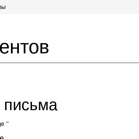
вы
ентов
 письма
e ''
те