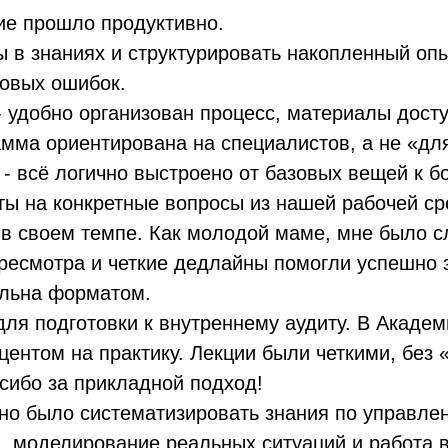
ие прошло продуктивно.
 в знаниях и структурировать накопленный оп
повых ошибок.
 удобно организован процесс, материалы досту
амма ориентирована на специалистов, а не «для
 - всё логично выстроено от базовых вещей к
ты на конкретные вопросы из нашей рабочей ср
в своем темпе. Как молодой маме, мне было с
есмотра и четкие дедлайны помогли успешно з
ольна форматом.
ля подготовки к внутреннему аудиту. В Акаде
центом на практику. Лекции были четкими, без
сибо за прикладной подход!
жно было систематизировать знания по управле
 моделирование реальных ситуаций и работа в