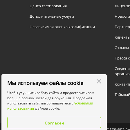
Центр тестирования
Лицензи
Дополнительные услуги
Новости
Независимая оценка квалификации
Партне
Клиент
Отзывы
Пресса о
Сведени
организ
Мы используем файлы cookie
Контакт
Чтобы улучшить работу сайта и предоставить вам
Таймлай
больше возможностей для обучения. Продолжая
использовать сайт, вы соглашаетесь с
условиями
использования
файлов cookie.
Согласен
© АНО ДПО ЦПК "АИС" 1996-2026 Лиц