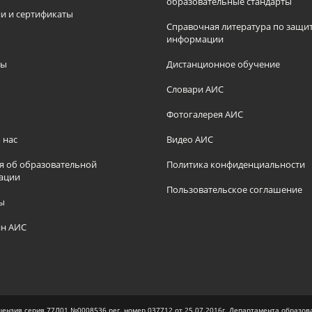
образовательные стандарты
и и сертификаты
Справочная литература по защи
информации
ры
Дистанционное обучение
ы
Словари АИС
Фотогалерея АИС
 нас
Видео АИС
я об образовательной
Политика конфиденциальности
ации
Пользовательское соглашение
ы
н АИС
ензия серия 77Л01 №0008536 рег. номер 037712 от 25.07.2016г. Департамента образо