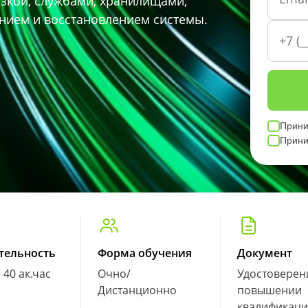
узкой, службами, хранилищами,
нием и восстановлением системы.
Прин
Прин
тельность
Форма обучения
Документ
. 40 ак.час
Очно/
Удостоверен
Дистанционно
повышении
квалификац