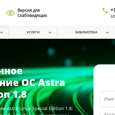
+
Версия для
слабовидящих
In
УСЛУГИ
БИБЛИОТЕКА
нное
ие ОС Astra
on 1.8
stra Linux Special Edition 1.8: