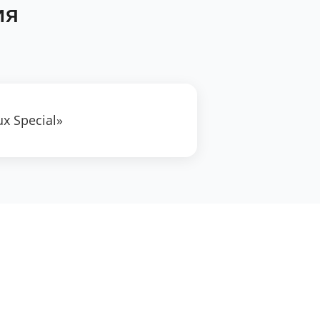
ия
x Special»