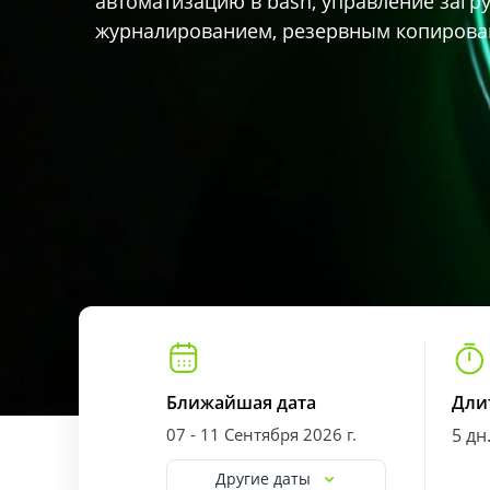
автоматизацию в bash, управление загр
журналированием, резервным копирова
Ближайшая дата
Дли
07 - 11 Сентября 2026 г.
5 дн
Другие даты