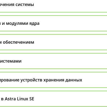
лючения системы
и и модулями ядра
м обеспечением
системами
рование устройств хранения данных
 Astra Linux SE