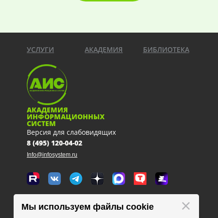
УСЛУГИ
АКАДЕМИЯ
БИБЛИОТЕКА
АКАДЕМИЯ
ИНФОРМАЦИОННЫХ
СИСТЕМ
Версия для слабовидящих
8 (495) 120-04-02
Info@infosystem.ru
Москва, 111123, ул. Плеханова, 4а
Мы используем файлы cookie
схема проезда