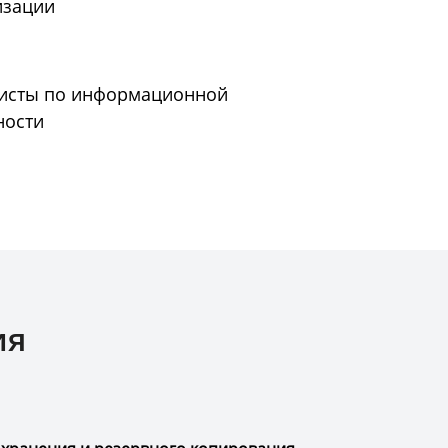
изации
исты по информационной
ности
ия