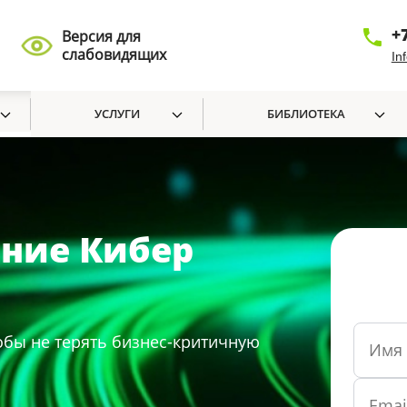
+
Версия для
слабовидящих
In
УСЛУГИ
БИБЛИОТЕКА
ние Кибер
обы не терять бизнес-критичную