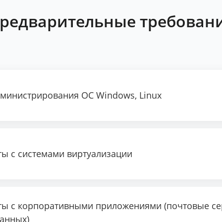
редварительные требован
министрирования ОС Windows, Linux
ы с системами виртуализации
ы с корпоративными приложениями (почтовые сер
анных)