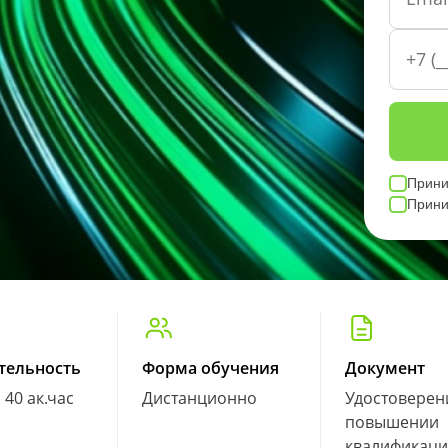
Прин
Прин
тельность
Форма обучения
Документ
. 40 ак.час
Дистанционно
Удостоверен
повышении
квалификац