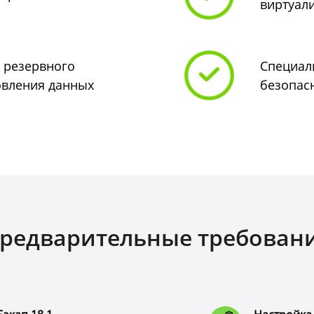
виртуал
 резервного
Специал
овления данных
безопас
редварительные требован