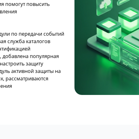
ия помогут повысить
авления
дули по передачи событий
вая служба каталогов
ентификацией
), добавлена популярная
 настроить защиту
дуль активной защиты на
ux, рассматриваются
шения