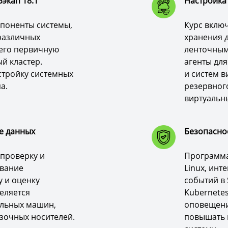
экап 18.1
Настройка
мпоненты системы,
Курс вклю
 различных
хранения 
его первичную
ленточным
й кластер.
агенты дл
стройку системных
и систем в
а.
резервног
виртуальн
е данных
Безопасно
 проверку и
Программа
ование
Linux, инт
 и оценку
событий в 
еляется
Kubernetes
альных машин,
оповещени
зочных носителей.
повышать 