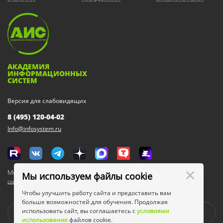
АКАДЕМИЯ
ИНФОРМАЦИОННЫХ
СИСТЕМ
Версия для слабовидящих
8 (495) 120-04-02
Info@infosystem.ru
Москва, 111123, ул. Плеханова, 4а
Мы используем файлы cookie
схема проезда
Чтобы улучшить работу сайта и предоставить вам
больше возможностей для обучения. Продолжая
использовать сайт, вы соглашаетесь с
условиями
использования
файлов cookie.