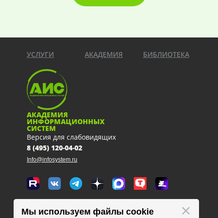
УСЛУГИ
АКАДЕМИЯ
БИБЛИОТЕКА
АКАДЕМИЯ
ИНФОРМАЦИОННЫХ
СИСТЕМ
Версия для слабовидящих
8 (495) 120-04-02
Info@infosystem.ru
Москва, 111123, ул. Плеханова, 4а
Мы используем файлы cookie
схема проезда