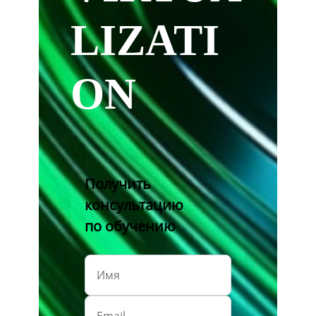
LIZATI
ON
Получить
консультацию
по обучению