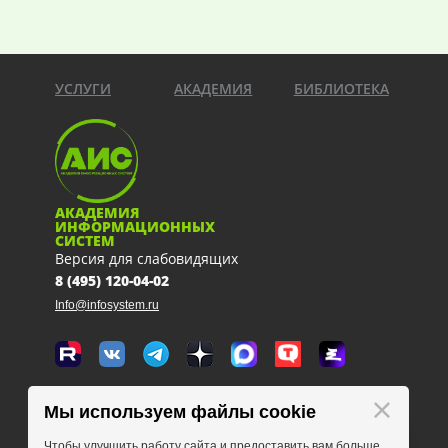
УСЛУГИ
АКАДЕМИЯ
БИБЛИОТЕКА
АКАДЕМИЯ
ИНФОРМАЦИОННЫХ
СИСТЕМ
Версия для слабовидящих
8 (495) 120-04-02
Info@infosystem.ru
Москва, 111123, ул. Плеханова, 4а
Мы используем файлы cookie
схема проезда
Чтобы улучшить работу сайта и предоставить вам больше