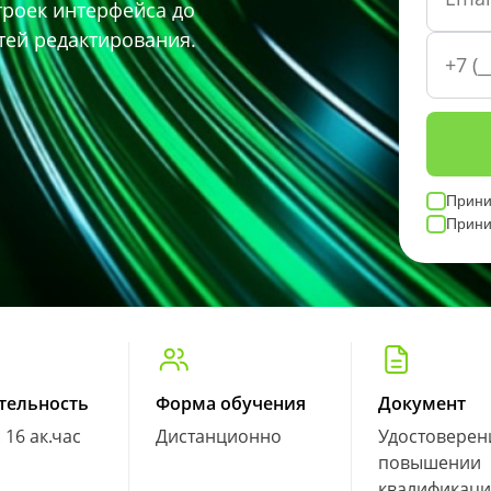
троек интерфейса до
ей редактирования.
Прин
Прин
тельность
Форма обучения
Документ
. 16 ак.час
Дистанционно
Удостоверен
повышении
квалификац