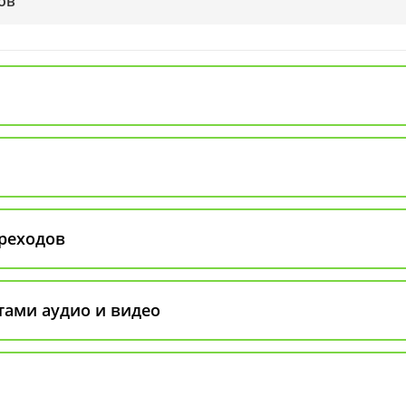
ов
реходов
ктами аудио и видео