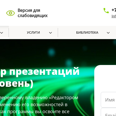
+
Версия для
слабовидящих
In
УСЛУГИ
БИБЛИОТЕКА
ор презентаций
овень)
уверенному владению «Редактором
менению его возможностей в
ках программы вы освоите все