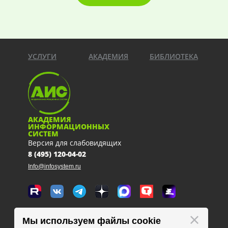
УСЛУГИ
АКАДЕМИЯ
БИБЛИОТЕКА
АКАДЕМИЯ
ИНФОРМАЦИОННЫХ
СИСТЕМ
Версия для слабовидящих
8 (495) 120-04-02
Info@infosystem.ru
Москва, 111123, ул. Плеханова, 4а
Мы используем файлы cookie
схема проезда