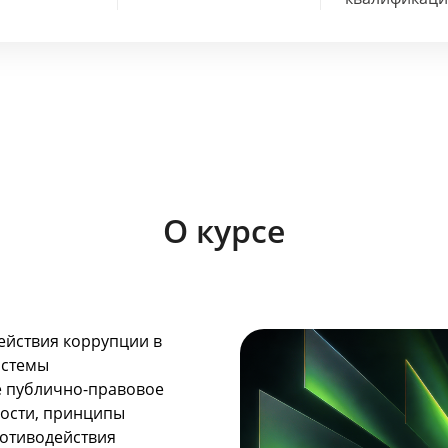
О курсе
ействия коррупции в
истемы
е публично-правовое
ости, принципы
отиводействия