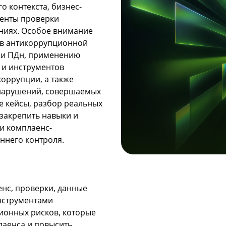
 контекста, бизнес-
менты проверки
иях. Особое внимание
 в антикоррупционной
ми ПДн, применению
а и инструментов
оррупции, а также
нарушений, совершаемых
е кейсы, разбор реальных
 закрепить навыки и
и комплаенс-
ннего контроля.
енс, проверки, данные
нструментами
ионных рисков, которые
лаенса и повысить