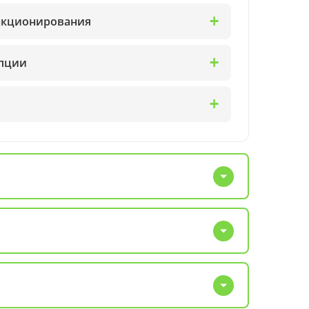
ункционирования
упции