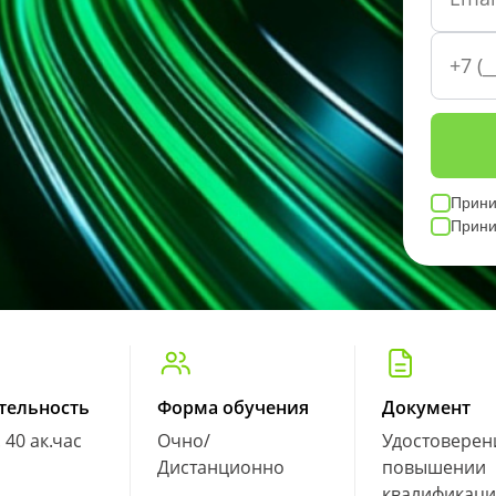
Прин
Прин
тельность
Форма обучения
Документ
. 40 ак.час
Очно/
Удостоверен
Дистанционно
повышении
квалификац