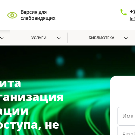
+
Версия для
слабовидящих
In
УСЛУГИ
БИБЛИОТЕКА
ита
ганизация
ации
ступа, не