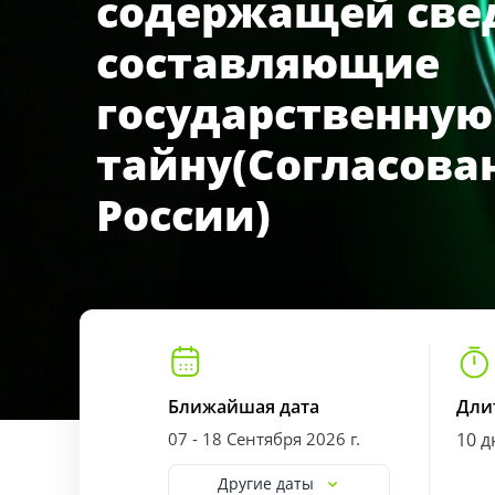
содержащей све
составляющие
государственную
тайну(Согласова
России)
Ближайшая дата
Дли
07 - 18 Сентября 2026 г.
10 д
Другие даты