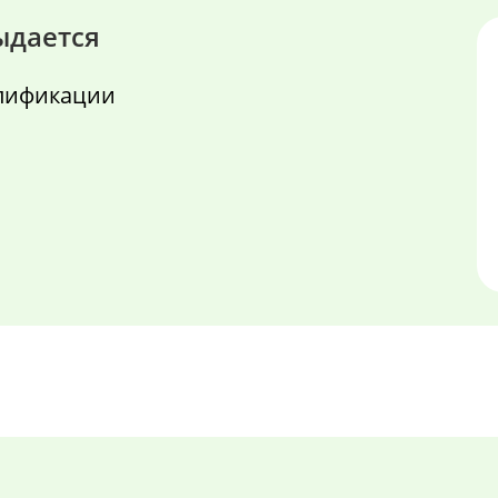
ыдается
алификации