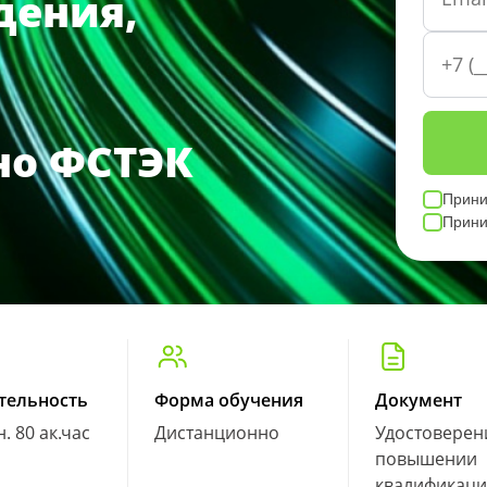
дения,
но ФСТЭК
Прин
Прин
тельность
Форма обучения
Документ
н. 80 ак.час
Дистанционно
Удостоверен
повышении
квалификац