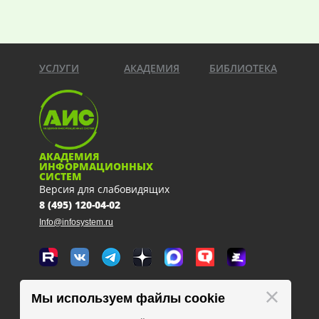
УСЛУГИ
АКАДЕМИЯ
БИБЛИОТЕКА
АКАДЕМИЯ
ИНФОРМАЦИОННЫХ
СИСТЕМ
Версия для слабовидящих
8 (495) 120-04-02
Info@infosystem.ru
Москва, 111123, ул. Плеханова, 4а
Мы используем файлы cookie
схема проезда