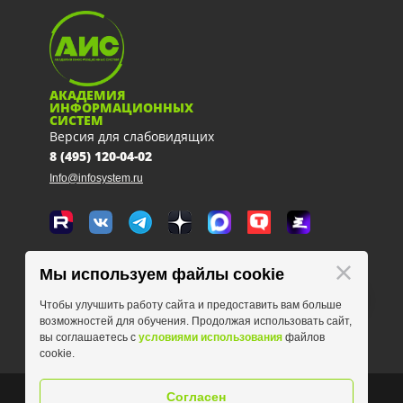
АКАДЕМИЯ
ИНФОРМАЦИОННЫХ
СИСТЕМ
Версия для слабовидящих
8 (495) 120-04-02
Info@infosystem.ru
Москва, 111123, ул. Плеханова, 4а
Мы используем файлы cookie
схема проезда
Чтобы улучшить работу сайта и предоставить вам больше
возможностей для обучения. Продолжая использовать сайт,
вы соглашаетесь с
условиями использования
файлов
cookie.
Согласен
© АНО ДПО ЦПК "АИС" 1996-2026 Лицензия серия 77Л01 №0008536