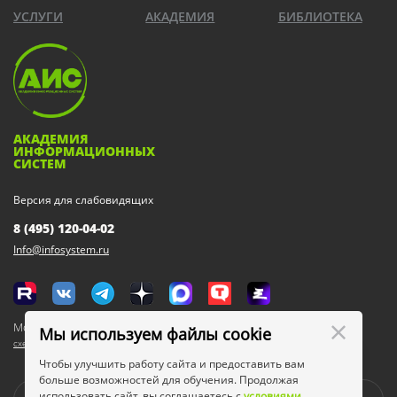
УСЛУГИ
АКАДЕМИЯ
БИБЛИОТЕКА
АКАДЕМИЯ
ИНФОРМАЦИОННЫХ
СИСТЕМ
Версия для слабовидящих
8 (495) 120-04-02
Info@infosystem.ru
Москва, 111123, ул. Плеханова, 4а
Мы используем файлы cookie
схема проезда
Чтобы улучшить работу сайта и предоставить вам
больше возможностей для обучения. Продолжая
использовать сайт, вы соглашаетесь с
условиями