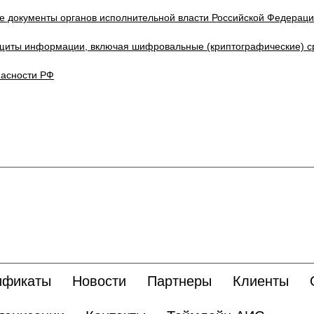
е документы органов исполнительной власти Российской Федерац
щиты информации, включая шифровальные (криптографические) с
пасности РФ
ификаты
Новости
Партнеры
Клиенты