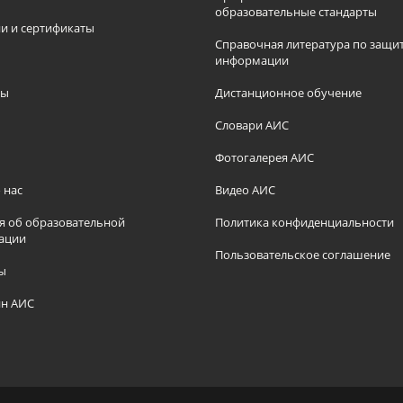
образовательные стандарты
и и сертификаты
Справочная литература по защи
информации
ры
Дистанционное обучение
ы
Словари АИС
Фотогалерея АИС
 нас
Видео АИС
я об образовательной
Политика конфиденциальности
ации
Пользовательское соглашение
ы
н АИС