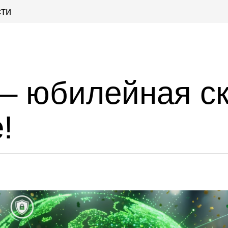
ти
 – юбилейная с
!