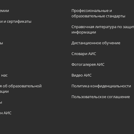
емии
Профессиональные и
образовательные стандарты
и и сертификаты
Справочная литература по защи
информации
ры
Дистанционное обучение
ы
Словари АИС
Фотогалерея АИС
 нас
Видео АИС
я об образовательной
Политика конфиденциальности
ации
Пользовательское соглашение
ы
н АИС