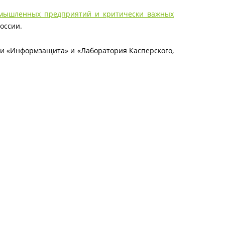
омышленных предприятий и критически важных
оссии.
ии «Информзащита» и «Лаборатория Касперского,