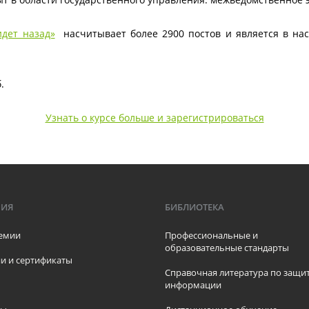
идет назад»
насчитывает более 2900 постов и является в на
.
Узнать о курсе больше и зарегистрироваться
МИЯ
БИБЛИОТЕКА
емии
Профессиональные и
образовательные стандарты
и и сертификаты
Справочная литература по защи
информации