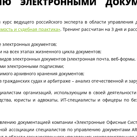
ИЮ ЭЛЕКТРОННЫМИ ДОКУМ
 курс ведущего российского эксперта в области управления
мость и судебная практика»
. Тренинг рассчитан на 3 дня и ра
 электронных документов;
на всех этапах жизненного цикла документов;
идов электронных документов (электронная почта, веб-формы, б
ыми электронными подписями;
имого архивного хранения документов;
в гражданских судах и арбитраже – анали
з отечественной и за
циалистам организаций, использующим в своей деятельности
дства, юристы и адвокаты, ИТ-специалисты и офицеры по бе
авлению документацией компании «Электронные Офисные Сист
й ассоциации специалистов по управлению документами ARMA
т в области государственного управления: межведомственное 