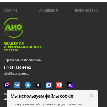
УСЛУГИ
АКАДЕМИЯ
БИБЛИОТЕКА
АКАДЕМИЯ
ИНФОРМАЦИОННЫХ
СИСТЕМ
Версия для слабовидящих
8 (495) 120-04-02
Info@infosystem.ru
Москва, 111123, ул. Плеханова, 4а
Мы используем файлы cookie
схема проезда
Чтобы улучшить работу сайта и предоставить вам