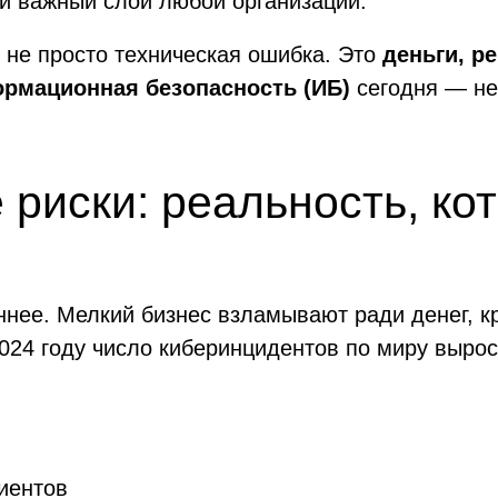
и важный слой любой организации.
 не просто техническая ошибка. Это
деньги, р
рмационная безопасность (ИБ)
сегодня — не 
иски: реальность, ко
ннее. Мелкий бизнес взламывают ради денег, 
2024 году число киберинцидентов по миру выро
иентов