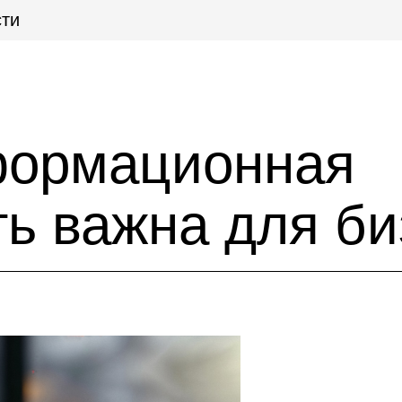
ти
формационная
ть важна для б