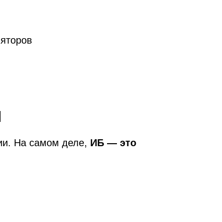
ляторов
й
ии. На самом деле,
ИБ — это