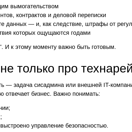
щим вымогательством
нтов, контрактов и деловой переписки
е данных — и, как следствие, штрафы от регу
ствия которых ощущаются годами
а". И к этому моменту важно быть готовым.
не только про технаре
ть — задача сисадмина или внешней IT-компан
ую отвечает бизнес. Важно понимать:
нии;
;
к выстроено управление безопасностью.