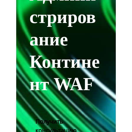
стриров
ание
Контине
нт WAF
Получить
консультацию