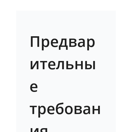
Предвар
ительны
е
требован
ия