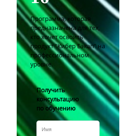
Программа, которая
предназначена для тех,
кто хочет освоить
продукт "Кибер Бэкап" на
профессиональном
уровне.
Получить
консультацию
по обучению