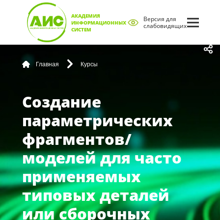
АКАДЕМИЯ
Версия для
ИНФОРМАЦИОННЫХ
слабовидящих
СИСТЕМ
Главная
Курсы
Создание
параметрических
фрагментов/
моделей для часто
применяемых
типовых деталей
или сборочных