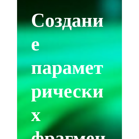
Создани
е
парамет
рически
х
фрагмен