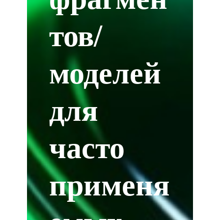
тов/
моделей
для
часто
применя