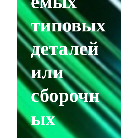
емых
типовых
деталей
или
сборочн
ых