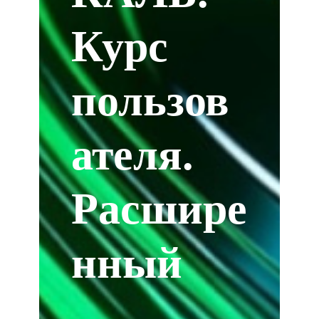
Курс
пользов
ателя.
Расшире
нный