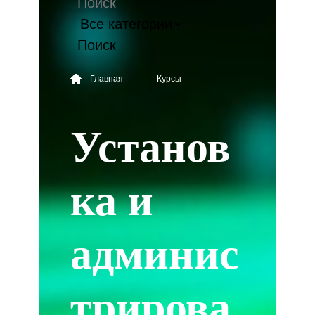
Поиск
Главная
Курсы
Установ
ка и
админис
трирова