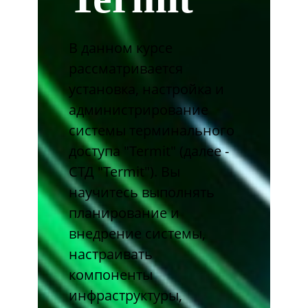
В данном курсе
рассматривается
установка, настройка и
администрирование
системы терминального
доступа "Termit" (далее -
СТД "Termit"). Вы
научитесь выполнять
планирование и
внедрение системы,
настраивать
компоненты
инфраструктуры,