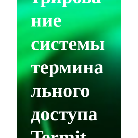
ние
системы
термина
льного
доступа
Termit