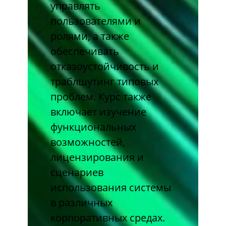
управлять
пользователями и
ролями, а также
обеспечивать
отказоустойчивость и
траблшутинг типовых
проблем. Курс также
включает изучение
функциональных
возможностей,
лицензирования и
сценариев
использования системы
в различных
корпоративных средах.