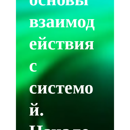
взаимод
ействия
с
системо
й.