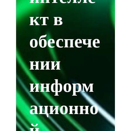
кт в
обеспече
нии
информ
ационно
й