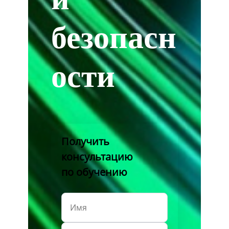
безопасн
ости
Получить
консультацию
по обучению