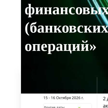
финансовы
(банковских
операций»
Ближайшая дата
Д
15 - 16 Октября 2026 г.
2 
ак
Другие даты