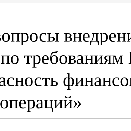
опросы внедрени
 по требованиям
пасность финанс
 операций»