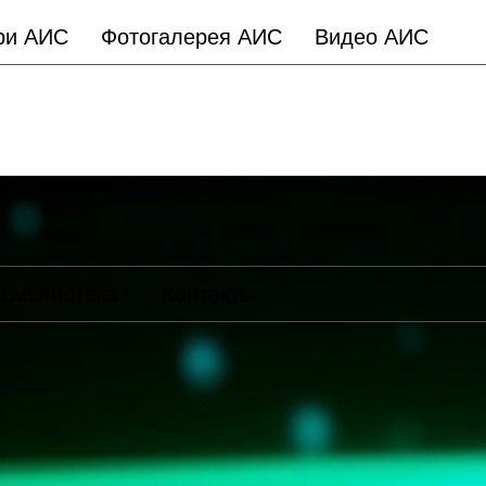
ри АИС
Фотогалерея АИС
Видео АИС
Библиотека
Контакты