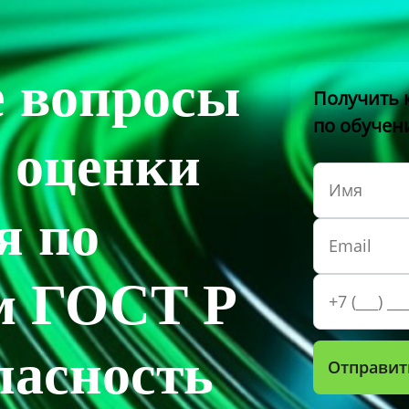
 вопросы
Получить 
по обуче
 оценки
я по
м ГОСТ Р
пасность