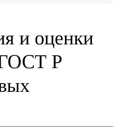
я и оценки
 ГОСТ Р
овых