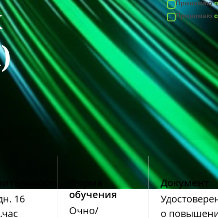
Принимаю
х
Принимаю
)
лительность
Форма
Документ
обучения
дн. 16
Удостовере
Очно/
.час
о повышен