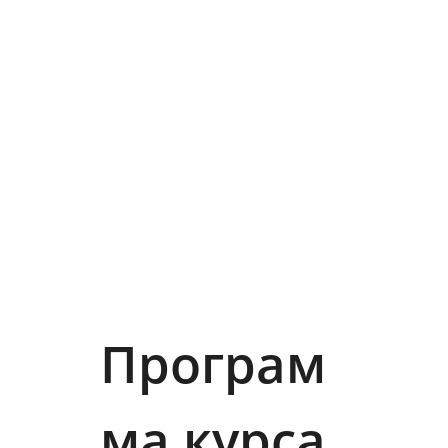
Програм
ма курса