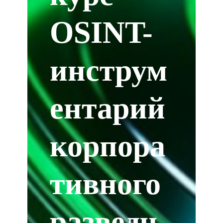
OSINT-
инструм
ентарий
корпора
тивного
разведч