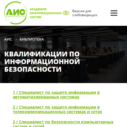
АКАДЕМИЯ
Версия для
ИНФОРМАЦИОННЫХ
слабовидящих
СИСТЕМ
БИБЛИОТЕКА
ПРОФЕССИОНАЛЬНЫЕ И ОБРАЗОВАТЕЛЬ
АИС
•
•
КВАЛИФИКАЦИИ ПО
ИНФОРМАЦИОННОЙ
БЕЗОПАСНОСТИ
1 / Специалист по защите информации в
автоматизированных системах
2 / Специалист по защите информации в
телекоммуникационных системах и сетях
3 / Специалист по безопасности компьютерных
систем и сетей