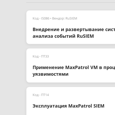
Код - IS086
Вендор: RuSIEM
Внедрение и развертывание сис
анализа событий RuSIEM
Код - ПТ33
Применение MaxPatrol VM в про
уязвимостями
Код - ПТ14
Эксплуатация MaxPatrol SIEM