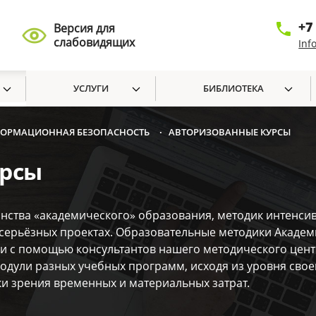
+7
Версия для
слабовидящих
Inf
УСЛУГИ
БИБЛИОТЕКА
ФОРМАЦИОННАЯ БЕЗОПАСНОСТЬ
АВТОРИЗОВАННЫЕ КУРСЫ
•
урсы
нства «академического» образования, методик интенси
в серьёзных проектах. Образовательные методики Акаде
ли с помощью консультантов нашего методического цен
ули разных учебных программ, исходя из уровня своей
ки зрения временных и материальных затрат.