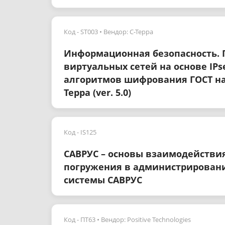
Код - ST003
Вендор: С-Терра
Информационная безопасность.
виртуальных сетей на основе IP
алгоритмов шифрования ГОСТ на
Терра (ver. 5.0)
Код - IS125
САВРУС – основы взаимодействия
погружения в администрировани
системы САВРУС
Код - ПТ63
Вендор: Positive Technologies