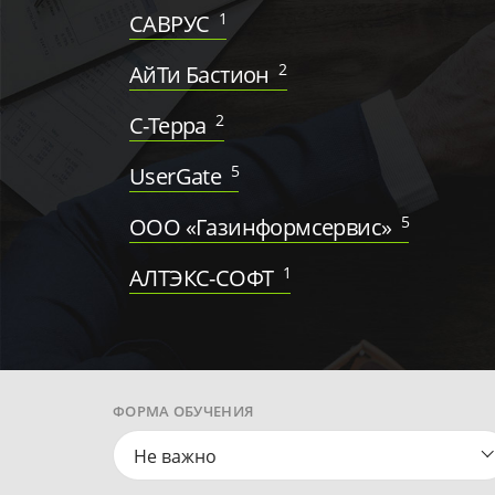
1
САВРУС
2
АйТи Бастион
2
С-Терра
5
UserGate
5
ООО «Газинформсервис»
1
АЛТЭКС-СОФТ
ФОРМА ОБУЧЕНИЯ
Не важно