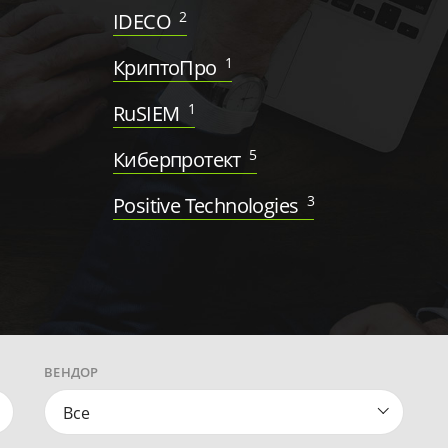
2
IDECO
1
КриптоПро
1
RuSIEM
5
Киберпротект
3
Positive Technologies
ВЕНДОР
Все