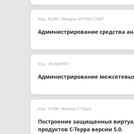
Код - RC001
Вендор: АЛТЭКС-СОФТ
Администрирование средства а
Код - UG-NGFW7 I
Администрирование межсетевых 
Код - ST004
Вендор: С-Терра
Построение защищенных виртуал
продуктов С-Терра версии 5.0.