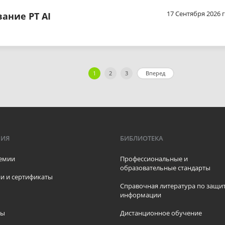
17 Сентября 2026 г
ание PT AI
1
2
3
Вперед
МИЯ
БИБЛИОТЕКА
емии
Профессиональные и
образовательные стандарты
и и сертификаты
Справочная литература по защи
информации
ры
Дистанционное обучение