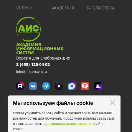
УСЛУГИ
АКАДЕМИЯ
БИБЛИОТЕКА
АКАДЕМИЯ
ИНФОРМАЦИОННЫХ
СИСТЕМ
Версия для слабовидящих
8 (495) 120-04-02
Info@infosystem.ru
Москва, 111123, ул. Плеханова, 4а
Мы используем файлы cookie
схема проезда
Чтобы улучшить работу сайта и предоставить вам больше
возможностей для обучения. Продолжая использовать сайт,
вы соглашаетесь с
условиями использования
файлов
cookie.