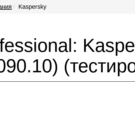
ания
Kaspersky
ofessional: Kasp
(090.10) (тестир