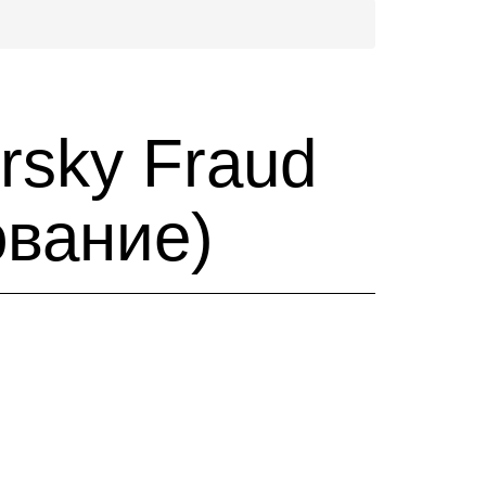
ersky Fraud
ование)