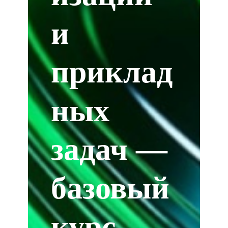
и
приклад
ных
задач —
базовый
курс