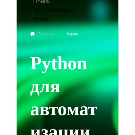
Поиск
Главная
Курсы
Python
для
автомат
изации