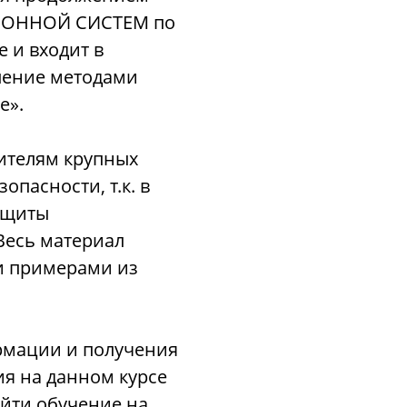
ИОННОЙ СИСТЕМ по
 и входит в
ление методами
е».
дителям крупных
пасности, т.к. в
ащиты
есь материал
и примерами из
рмации и получения
ия на данном курсе
йти обучение на