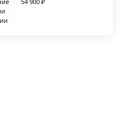
ние
54 900 ₽
ии
ции