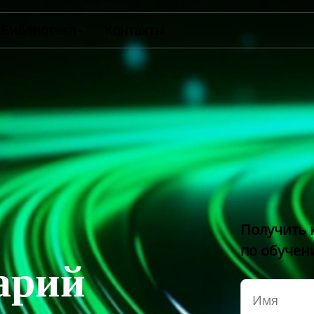
Библиотека
Контакты
Получить 
по обуче
арий