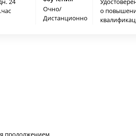
дн. 24
Удостовере
Очно/
.час
о повышен
Дистанционно
квалифика
ся продолжением