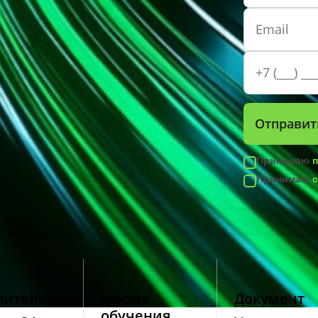
Принимаю
Принимаю
лительность
Форма
Документ
обучения