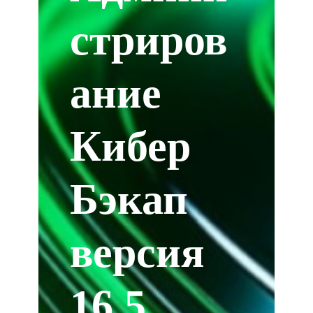
стриров
ание
Кибер
Бэкап
версия
16.5